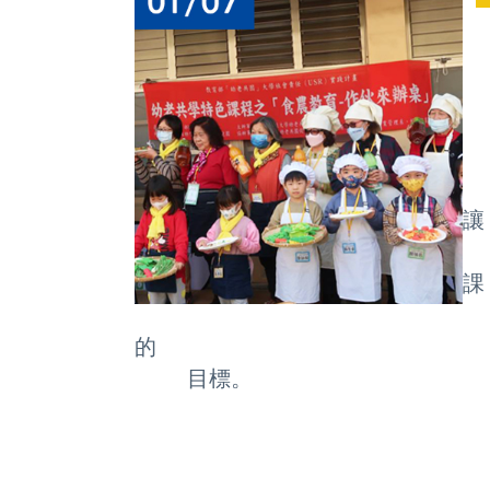
幼
動
展
長
讓
孩
課
程
的
目標。