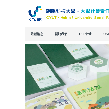
跳
到
主
要
內
容
區
最新消息
關於我們
USR計畫
US