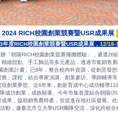
█
2024
RICH校園創業競賽暨USR成果展
3年度RICH校園創業競賽暨USR成果展，
12/18-
辦「朝陽RICH校園創業競賽擺攤體驗」，遴選20
緻甜點、手工飾品等多元產品，透過市集銷售累
創業計畫」已8年，整合校內外資源，從創意發想
課程，結合專家演講、創業參訪、導師輔導等資
業夢想。近6年來，創新育成中心成功輔導131
隊成功創業，成效顯著。
今年市集首度結合朝陽U
成果，協助銷售農特產，
並促進在地社區發展。此外
活動，邀臺北市立大學
USR團隊交流，深化跨校合