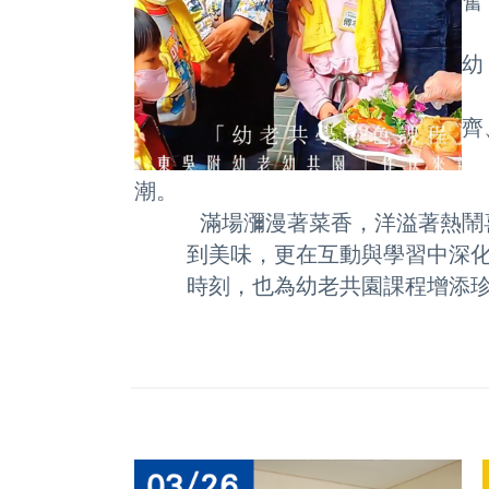
奮
直
幼
老
齊
端
潮。
滿場瀰漫著菜香，洋溢著熱鬧喜
到美味，更在互動與學習中深化世
時刻，也為幼老共園課程增添珍