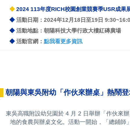
◆
2024 113年度RICH校園創業競賽季USR成果
◆
活動日期：2024年12月18日至19日 9:30~16:0
◆
活動地點：朝陽科技大學行政大樓紅磚廣場
◆
活動官網：
點我看更多資訊
█
朝陽與東吳附幼「作伙來辦桌」熱鬧登
東吳高職附設幼兒園於 4 月 2 日舉辦「作伙
的食農與辦桌文化。活動一開始，「總鋪師」