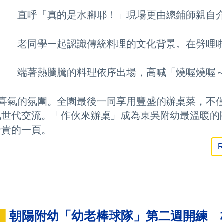
呼「真的是水腳耶！」現場更由總鋪師親自介
同學一起認識傳統料理的文化背景。
在劈哩
、
著熱騰騰的料理依序出場，高喊「燒喔燒喔～
氣的氛圍。
全園最後一同享用豐盛的辦桌菜，不
代交流。「作伙來辦桌」成為東吳附幼最溫暖的
貴的一頁。
R
█
朝陽附幼「幼老棒球隊」第二週開練 