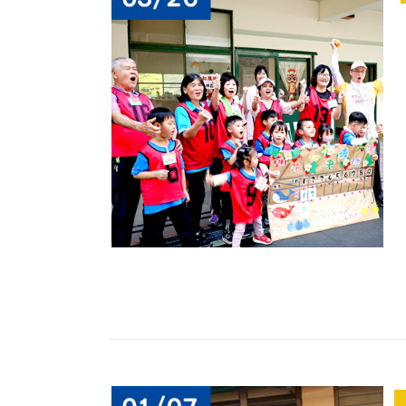
今
場
活
本
朝
活