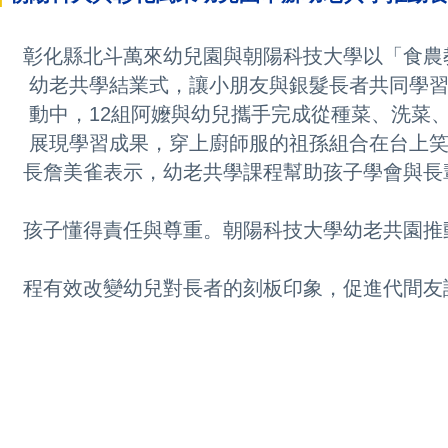
彰化縣北斗萬來幼兒園與朝陽科技大學以「食農
老共學結業式，讓小朋友與銀髮長者共同學習、
中，12組阿嬤與幼兒攜手完成從種菜、洗菜、
現學習成果，穿上廚師服的祖孫組合在台上笑
詹美雀表示，幼老共學課程幫助孩子學會與長輩
子懂得責任與尊重。朝陽科技大學幼老共園推動
有效改變幼兒對長者的刻板印象，促進代間友誼