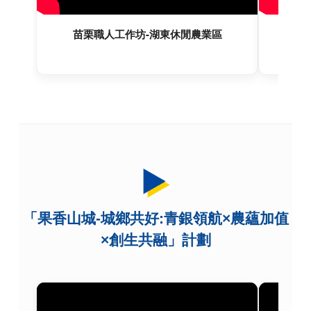
苗栗職人工作坊-湖東休閒農業區
「果香山城-城鄉共好:青銀領航×農蘊加值
×創生共融」計劃