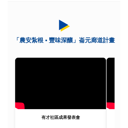
「農安紮根 ▪ 豐味深釀」崙元廊道計畫
有才社區成果發表會