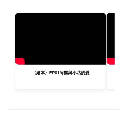
〈繪本〉EP01阿霧與小咕的愛
〈