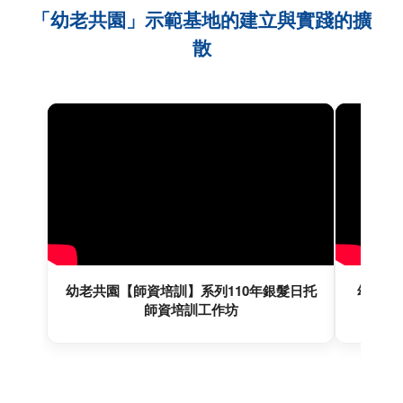
「幼老共園」示範基地的建立與實踐的擴
散
幼老共園【師資培訓】系列110年銀髮日托
幼老共
師資培訓工作坊