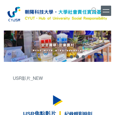
跳
到
主
要
內
容
區
USR影片_NEW
USR焦點影片
▎
紀錄精彩時刻