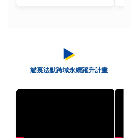
貓裏法默跨域永續躍升計畫