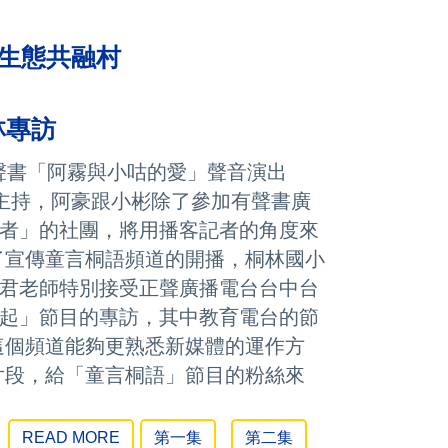
復麗/文化/生態共融村
林專訪
聲書「阿霧與小咕的愛」聲音演出
主持，阿豪跟小彬除了參加有聲書廣
者」的社團，將用播客記者的角度來
了宣傳童言桐語頻道的開播，桐林國小
君老師特別接受正聲廣播電台台中台
起」節目的專訪，其中教育電台的節
這個頻道能夠更
熟悉新媒體的運作方
片段，給「童言桐語」節目的粉絲來
READ MORE
第一集
第二集