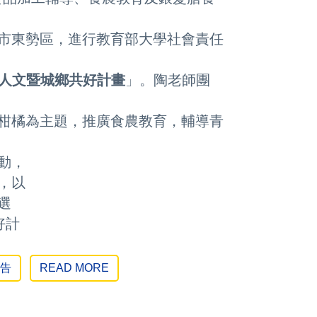
市東勢區，進行教育部大
學社會責任
人文暨城鄉共好計畫
」。
陶老師團
柑橘為主題，推廣食農
教育，輔導青
動，
，以
選
好計
公告
READ MORE