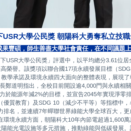
 天下USR大學公民獎 朝陽科大勇奪私立技
成果豐碩，師生善盡大學社會責任，在不同議題
天下USR大學公民獎」評選中，以平均總分3.61
高榮譽。該獎項以聯合國17項永續發展目標（SD
、教學承諾及環境永續四大面向的整體表現，展現了
長鄭道明指出，全校目前開設逾4,000門與永續相
於能源年減2%的目標，並宣告2045年實現淨零排
4（優質教育）及SDG 10（減少不平等）等指標中，
響力排名，並連續7年蟬聯世界綠能大學全球百大，更成
在環境永續方面，朝陽科大10年內節電超過1,600
太陽能光電設施等多元措施，推動綠能與低碳發展。