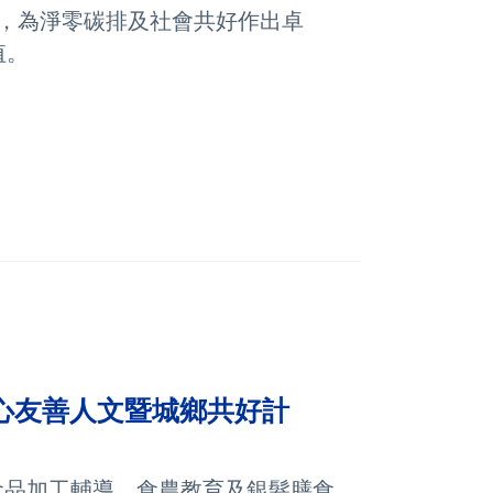
，為淨零碳排及社會共好作出卓
值。
心友
善人文
暨城鄉共好計
食品加工輔導、食農教育及銀髮
膳食