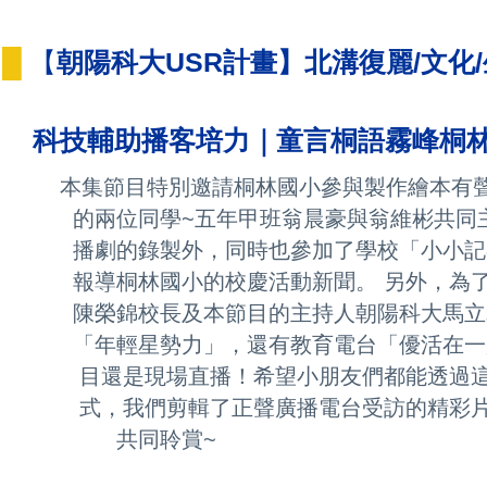
█
【
朝陽科大USR計畫】北溝
科技輔助播客培力｜童言桐語霧峰桐
本集節目特別邀請桐林國小參與製作繪本有
的
兩位同學~五年甲班翁晨豪與翁維彬共同
播劇
的錄製外，同時也參加了學校「小小記
報導桐
林國小的校慶活動新聞。 另外，為
陳榮錦校
長及本節目的主持人朝陽科大馬立
「年輕星勢力」
，還有教育電台「優活在一
目
還是現場直播！希望小朋友們都能透過
式，
我們剪輯了正聲廣播電台受訪的精彩
賞~