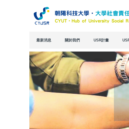
跳
到
主
要
內
容
區
最新消息
關於我們
USR計畫
US