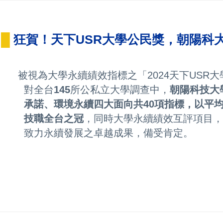
█
狂賀！天下USR大學公民獎，朝陽
被視為大學永續績效指標之「2024天下USR
對全台
145
所公私立大學調查中，
朝陽科技大
承
諾、環境永續四大面向共40項指標，以平均
技
職全台之冠
，同時大學永續績效互評項目，
致
力永續發展之卓越成果，備受肯定。