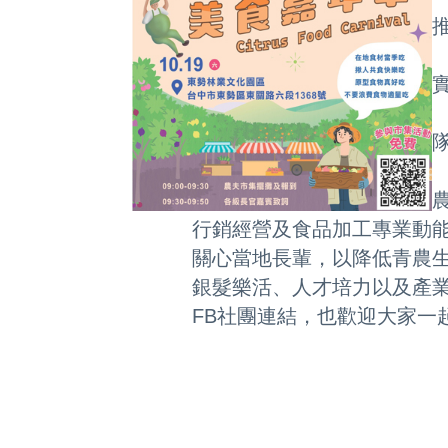
行銷經營
及食品加工專業動
關心當地長
輩，以降低青農
銀髮樂活、人
才培力以及產
FB
社團連結，也歡
迎
大家
一
畫