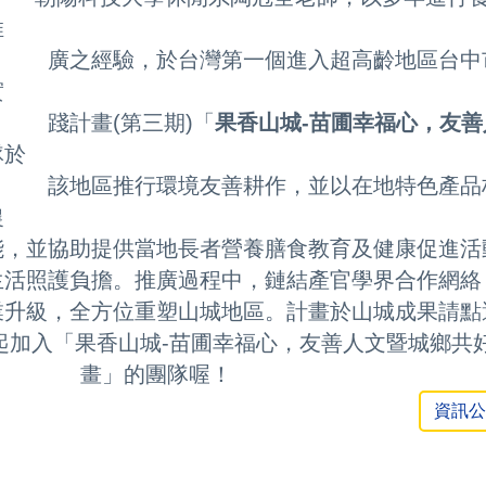
推
廣
之經驗，於台灣第一個進入超高齡地區台中
實
踐計
畫(第三期)「
果香山城
-
苗圃幸福心，友善
隊於
該地區
推行環境友善耕作，並以在地特色產品
農
能，並協助提供當地長者營養膳食教育及
健康促進活
生活照護負擔。
推廣過程中，
鏈結產官學
界合作
網絡
業升級，全方位
重塑
山城地區。計畫於山
城成果請點
起加入
「果香山城-
苗圃幸福心，友善人文
暨城鄉共
」
的團隊喔！
資訊