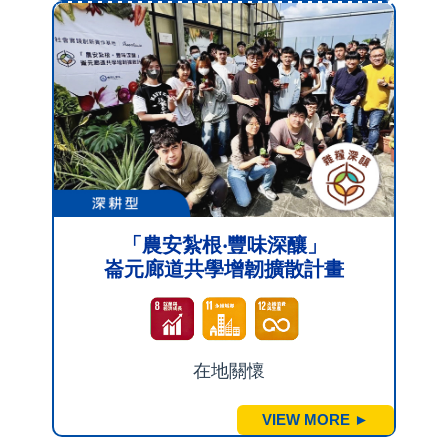
「農安紮根‧豐味深釀」
崙元廊道共學增韌擴散計畫
1
在地關懷
VIEW MORE ►