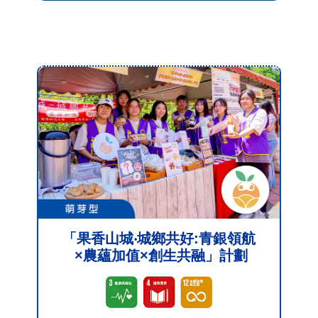
「果香山城‧城鄉共好:青銀領航
×農蘊加值×創生共融」計劃