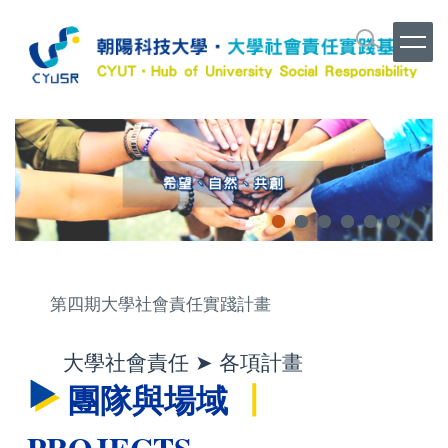
跳
到
主
要
內
容
區
第四期大學社會責任實踐計畫
大學社會責任 ➤ 各項計畫
團隊與場域
┃