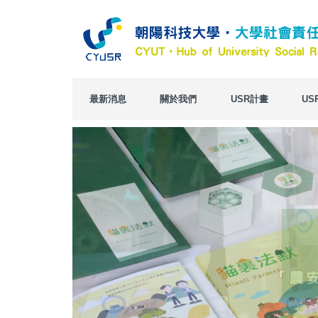
跳
到
主
要
內
容
區
最新消息
關於我們
USR計畫
US