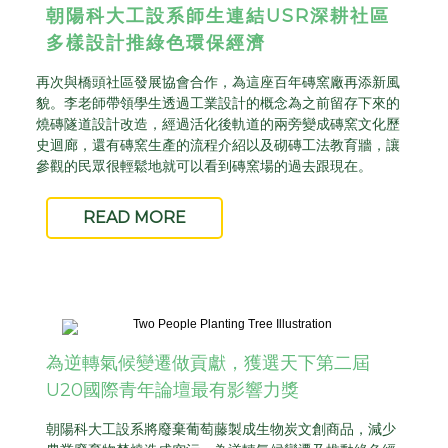
朝陽科大工設系師生連結
USR
深耕社區
多樣設計推綠色環保經濟
再次與橋頭社區發展協會合作，為這座百年磚窯廠再添新風
貌。李老師帶領學生透過工業設計的概念為之前留存下來的
燒磚隧道設計改造，經過活化後軌道的兩旁變成磚窯文化歷
史迴廊，還有磚窯生產的流程介紹以及砌磚工法教育牆，讓
參觀的民眾很輕鬆地就可以看到磚窯場的過去跟現在。
READ MORE
為逆轉氣候變遷做貢獻，獲選天下第二屆
U20國際青年論壇最有影響力獎
朝陽科大工設系將廢棄葡萄藤製成生物炭文創商品，減少