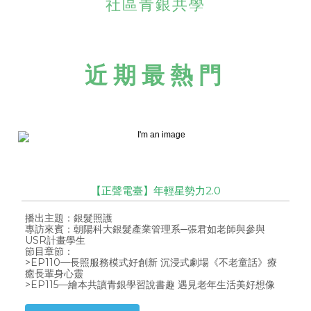
社區青銀共學
近期最熱門
【正聲電臺】年輕星勢力2.0
播出主題：銀髮照護
專訪來賓：朝陽科大銀髮產業管理系─張君如老師與參與
USR計畫學生
節目章節：
>EP110—長照服務模式好創新 沉浸式劇場《不老童話》療
癒長輩身心靈
>EP115—繪本共讀青銀學習說書趣 遇見老年生活美好想像