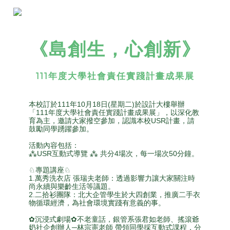
《島創生，心創新》
111年度大學社會責任實踐計畫成果展
本校訂於111年10月18日(星期二)於設計大樓舉辦
「111年度大學社會責任實踐計畫成果展」，
以深化教
育為主，邀請大家撥空參加，認識本校USR計畫，請
鼓勵同學踴躍參加。
活動內容包括：
⁂USR互動式導覽 ⁂ 共分4場次，每一場次50分鐘。
♘專題講座♘
1.萬秀洗衣店 張瑞夫老師：透過影響力讓大家關注時
尚永續與樂齡生活等議題。
2.二拾衫團隊：北大企管學生於大四創業，推廣二手衣
物循環經濟，為社會環境實踐有意義的事。
✿沉浸式劇場✿不老童話，銀管系張君如老師、搖滾爺
奶社企創辦人─林宗憲老師 帶領同學採互動式課程，分