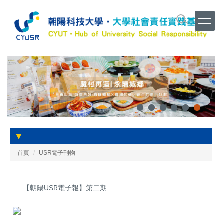
跳
到
主
要
內
容
區
▼
首頁
USR電子刊物
【朝陽USR電子報】第二期