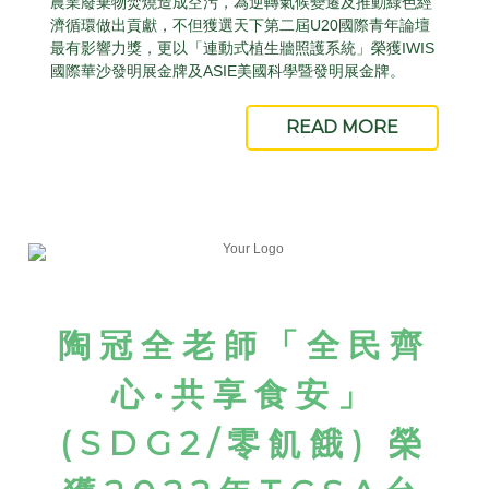
農業廢棄物焚燒造成空污，為逆轉氣候變遷及推動綠色經
濟循環做出貢獻，不但獲選天下第二屆U20國際青年論壇
最有影響力獎，更以「連動式植生牆照護系統」榮獲IWIS
國際華沙發明展金牌及ASIE美國科學暨發明展金牌。
READ MORE
陶冠全老師「全民齊
心
•
共享食安」
(SDG2/
零飢餓
)
榮