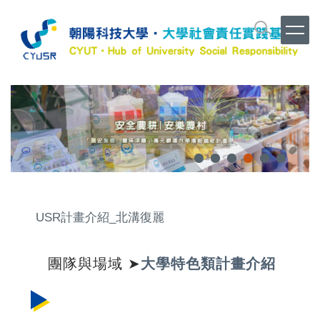
跳
到
主
要
內
容
區
USR計畫介紹_北溝復麗
團隊與場域 ➤
大學特色類計畫介紹