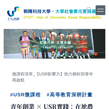
跳
到
主
要
內
容
區
微課程清單_【USR影響力】助力鄉村與青年
再啟航
#
USR微課程
#
高等教育深耕計畫
青年創業 × USR實踐：在地農