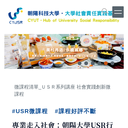
跳
到
主
要
內
容
區
微課程清單_ＵＳＲ系列講座 社會實踐創新微
課程
#
USR微課程
#
課程好評不斷
專業走入社會：朝陽大學USR行