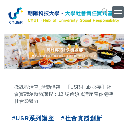
跳
到
主
要
內
容
區
微課程清單_活動標題：【USR-Hub 盛宴】社
會實踐創新微課程：13 場跨領域講座帶你翻轉
社會影響力
#
USR系列講座
#
社會實踐創新