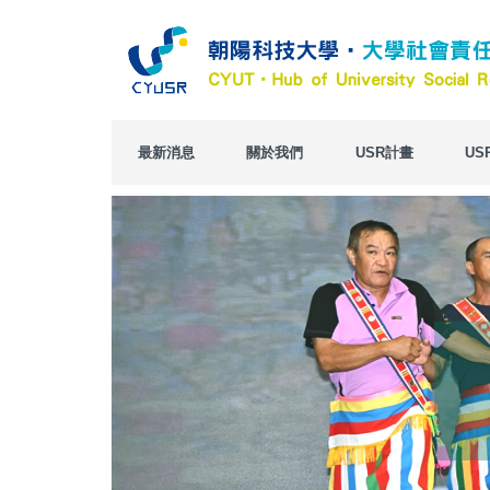
跳
到
主
要
內
容
區
最新消息
關於我們
USR計畫
US