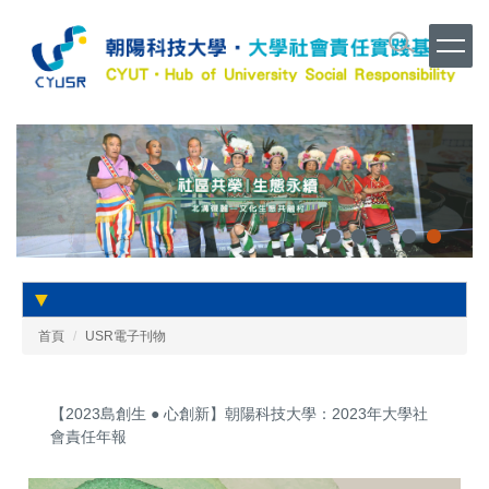
跳
到
主
要
內
容
區
▼
首頁
USR電子刊物
【2023島創生 ● 心創新】朝陽科技大學：2023年大學社
會責任年報