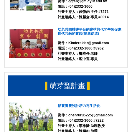
郵
件：qqtan@gm.cyut.edu.tw
電話：(04)2332-3000
計畫主持人：錢偉鈞 主任 #7271
計畫聯絡人：陳麒全 專員 #8914
幼老共園輔導平台的建構與代間學習促進
世代共融的實踐(健康促進)
郵件：Kinderelder@gmail.com
電話：(04)2332-3000 #8962
計畫主持人：鄭堯任 老師
計畫聯絡人：翟中運 專員
▌
萌芽型計畫
▌
貓裏青農設計培力再生活化
郵
件：chenruru5225@gmail.com
電話：(04)2332-3000 #7222
計畫主持人：李雁隆 助理教授
計畫聯絡人：陳姵如 助理