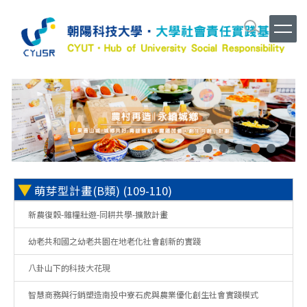
跳
到
主
要
內
容
區
▼
萌芽型計畫(B類) (109-110)
新農復穀-雜糧壯遊-同耕共學-擴散計畫
幼老共和國之幼老共園在地老化社會創新的實踐
八卦山下的科技大花現
智慧商務與行銷塑造南投中寮石虎與農業優化創生社會實踐模式