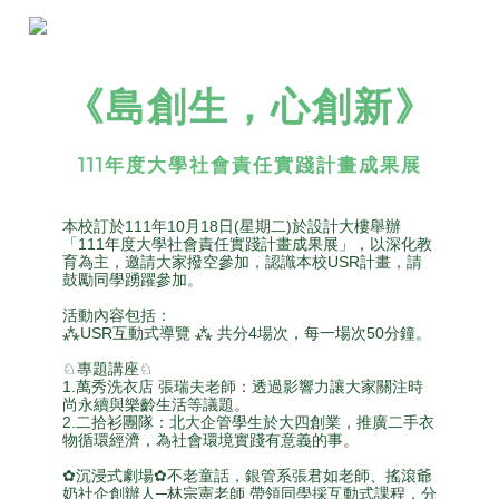
《島創生，心創新》
111年度大學社會責任實踐計畫成果展
本校訂於111年10月18日(星期二)於設計大樓舉辦
「111年度大學社會責任實踐計畫成果展」，
以深化教
育為主，邀請大家撥空參加，認識本校USR計畫，請
鼓勵同學踴躍參加。
活動內容包括：
⁂USR互動式導覽 ⁂ 共分4場次，每一場次50分鐘。
♘專題講座♘
1.萬秀洗衣店 張瑞夫老師：透過影響力讓大家關注時
尚永續與樂齡生活等議題。
2.二拾衫團隊：北大企管學生於大四創業，推廣二手衣
物循環經濟，為社會環境實踐有意義的事。
✿沉浸式劇場✿不老童話，銀管系張君如老師、搖滾爺
奶社企創辦人─林宗憲老師 帶領同學採互動式課程，分