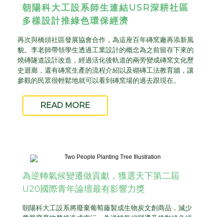
朝陽科大工設系師生連結
USR
深耕社區
多樣設計推綠色環保經濟
再次與橋頭社區發展協會合作，為這座百年磚窯廠再添新風
貌。李老師帶領學生透過工業設計的概念為之前留存下來的
燒磚隧道設計改造，經過活化後軌道的兩旁變成磚窯文化歷
史迴廊，還有磚窯生產的流程介紹以及砌磚工法教育牆，讓
參觀的民眾很輕鬆地就可以看到磚窯場的過去跟現在。
READ MORE
為逆轉氣候變遷做貢獻，獲選天下第二屆
U20國際青年論壇最有影響力獎
朝陽科大工設系將廢棄葡萄藤製成生物炭文創商品，減少