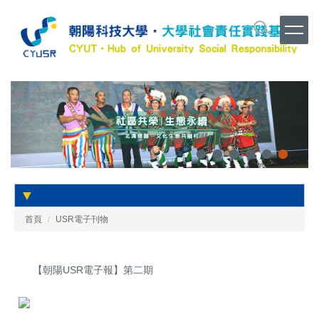
跳
到
主
要
內
容
區
▼
首頁
USR電子刊物
【朝陽USR電子報】第二期