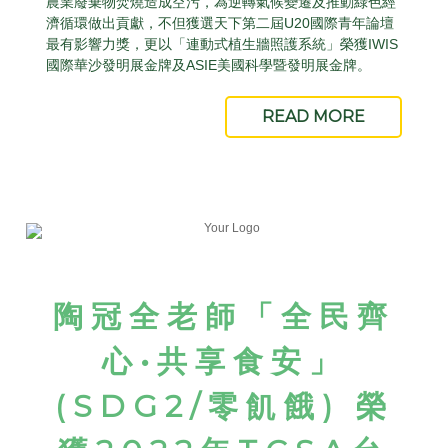
農業廢棄物焚燒造成空污，為逆轉氣候變遷及推動綠色經
濟循環做出貢獻，不但獲選天下第二屆U20國際青年論壇
最有影響力獎，更以「連動式植生牆照護系統」榮獲IWIS
國際華沙發明展金牌及ASIE美國科學暨發明展金牌。
READ MORE
陶冠全老師「全民齊
心
•
共享食安」
(SDG2/
零飢餓
)
榮