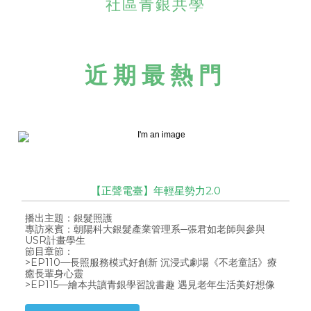
社區青銀共學
近期最熱門
【正聲電臺】年輕星勢力2.0
播出主題：銀髮照護
專訪來賓：朝陽科大銀髮產業管理系─張君如老師與參與
USR計畫學生
節目章節：
>EP110—長照服務模式好創新 沉浸式劇場《不老童話》療
癒長輩身心靈
>EP115—繪本共讀青銀學習說書趣 遇見老年生活美好想像