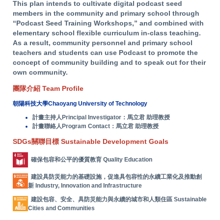
This plan intends to cultivate digital podcast seed
members in the community and primary school through
“Podcast Seed Training Workshops,” and combined with
elementary school flexible curriculum in-class teaching.
As a result, community personnel and primary school
teachers and students can use Podcast to promote the
concept of community building and to speak out for their
own community.
團隊介紹 Team Profile
朝陽科技大學Chaoyang University of Technology
計畫主持人Principal Investigator：馬立君 助理教授
計畫聯絡人Program Contact：馬立君 助理教授
SDGs關聯目標 Sustainable Development Goals
確保包容和公平的優質教育 Quality Education
建設具防災能力的基礎設施，促進具包容性的永續工業化及推動創
新 Industry, Innovation and Infrastructure
建設包容、安全、具防災能力與永續的城市和人類住區 Sustainable
Cities and Communities