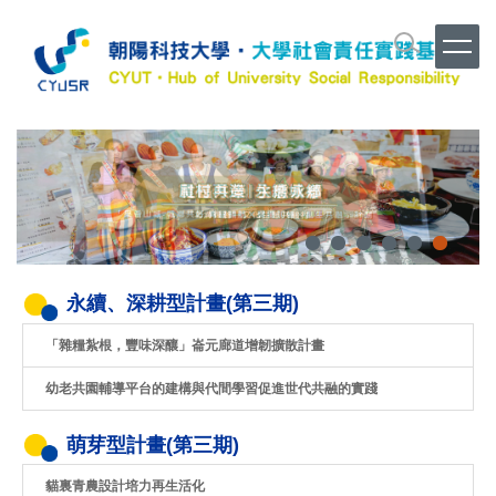
跳
到
主
要
內
容
區
永續、深耕型計畫(第三期)
「雜糧紮根，豐味深釀」崙元廊道增韌擴散計畫
幼老共園輔導平台的建構與代間學習促進世代共融的實踐
萌芽型計畫(第三期)
貓裏青農設計培力再生活化