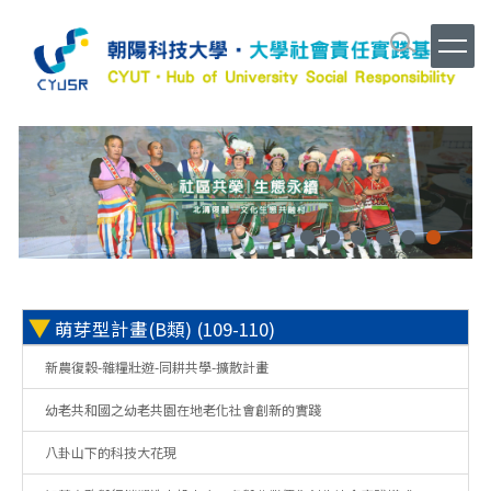
跳
到
主
要
內
容
區
▼
萌芽型計畫(B類) (109-110)
新農復穀-雜糧壯遊-同耕共學-擴散計畫
幼老共和國之幼老共園在地老化社會創新的實踐
八卦山下的科技大花現