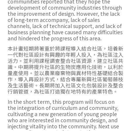
communities reported that they hope the
development of community industries through
the improvement of design. However, the lack
of long-term accompany, lack of sales
channels, lack of technical support, and lack of
business planning have caused many difficulties
and hindered the progress of this area.
本計畫短期將著重於將課程導入結合社區，培養新
一代對社區設計有興趣的年輕人投入，為社區注入
活力。並利用課程調查整合社區資源，建立社區共
識。中期將提升社區的生物炭應用化技術，以利於
量產使用。並以農業廢棄物與異材特性基礎結合製
作，導入再設計方式，結合專屬新興社區葡萄藤枝
及生活藝術。長期將加入社區文化包裝設計及整合
行銷管道，為社區打造獨在地特有的產業特色。
In the short term, this program will focus on
the integration of curriculum and community,
cultivating a new generation of young people
who are interested in community design, and
injecting vitality into the community. Next use