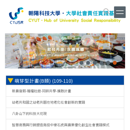
跳
到
主
要
內
容
區
▼
萌芽型計畫(B類) (109-110)
新農復穀-雜糧壯遊-同耕共學-擴散計畫
幼老共和國之幼老共園在地老化社會創新的實踐
八卦山下的科技大花現
智慧商務與行銷塑造南投中寮石虎與農業優化創生社會實踐模式