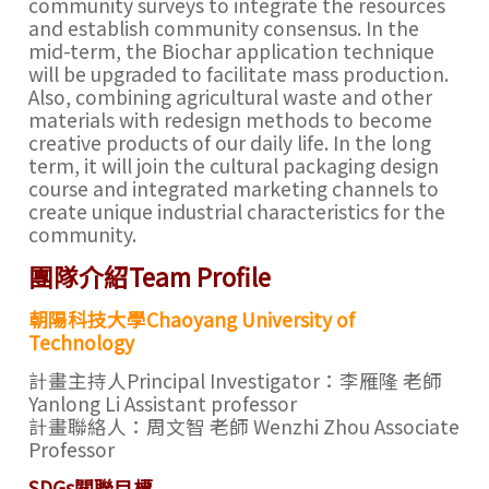
community surveys to integrate the resources
and establish community consensus. In the
mid-term, the Biochar application technique
will be upgraded to facilitate mass production.
Also, combining agricultural waste and other
materials with redesign methods to become
creative products of our daily life. In the long
term, it will join the cultural packaging design
course and integrated marketing channels to
create unique industrial characteristics for the
community.
團隊介紹Team Profile
朝陽科技大學Chaoyang University of
Technology
計畫主持人Principal Investigator：
李雁隆 老師
Yanlong Li Assistant professor
計畫聯絡人：
周文智 老師 Wenzhi Zhou Associate
Professor
SDGs關聯目標