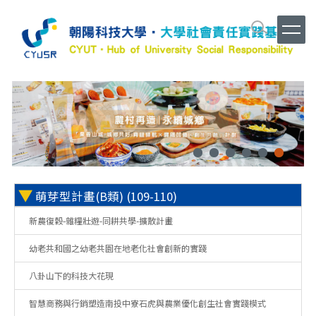
跳
到
主
要
內
容
區
▼
萌芽型計畫(B類) (109-110)
新農復穀-雜糧壯遊-同耕共學-擴散計畫
幼老共和國之幼老共園在地老化社會創新的實踐
八卦山下的科技大花現
智慧商務與行銷塑造南投中寮石虎與農業優化創生社會實踐模式