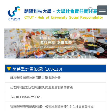
跳
到
主
要
內
容
區
▼
萌芽型計畫(B類) (109-110)
新農復穀-雜糧壯遊-同耕共學-擴散計畫
幼老共和國之幼老共園在地老化社會創新的實踐
八卦山下的科技大花現
智慧商務與行銷塑造南投中寮石虎與農業優化創生社會實踐模式